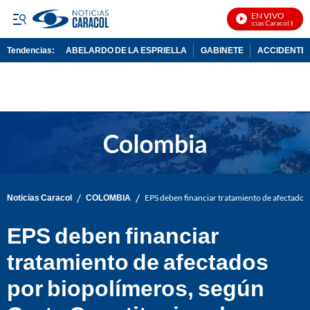
EN VIVO
Noticias Caracol En Viv
Tendencias:
ABELARDO DE LA ESPRIELLA
GABINETE
ACCIDENTE 
PUBLICIDAD
/
/
Noticias Caracol
COLOMBIA
EPS deben financiar tratamiento de afectados
EPS deben financiar
tratamiento de afectados
por biopolímeros, según