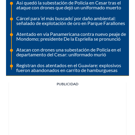
Así quedó la subestación de Policía en Cesar tras el
ataque con drones que dejó un uniformado muerto
Cárcel para ‘el más buscado’ por daño ambiental:
señalado de explotación de oro en Parque Farallones
Atentado en vía Panamericana contra nuevo peaje de
Mondomo; presidente De la Espriella se pronunció
Atacan con drones una subestación de Policía en el
departamento del Cesar: uniformado murió
Registran dos atentados en el Guaviare: explosivos
fueron abandonados en carrito de hamburguesas
PUBLICIDAD