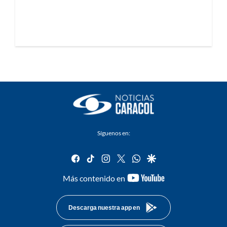
Síguenos en:
facebook
tiktok
instagram
twitter
whatsapp
google
youtube-
Más contenido en
footer
Descarga nuestra app en