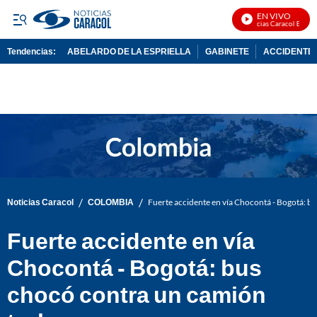
EN VIVO
Noticias Caracol En Vivo
Tendencias:
ABELARDO DE LA ESPRIELLA
GABINETE
ACCIDENTE 
PUBLICIDAD
/
/
Noticias Caracol
COLOMBIA
Fuerte accidente en vía Chocontá - Bogotá: b
Fuerte accidente en vía
Chocontá - Bogotá: bus
chocó contra un camión