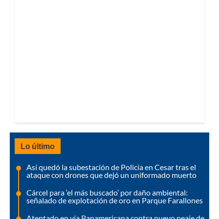
Lo último
Así quedó la subestación de Policía en Cesar tras el
ataque con drones que dejó un uniformado muerto
Cárcel para ‘el más buscado’ por daño ambiental:
señalado de explotación de oro en Parque Farallones
Atentado en vía Panamericana contra nuevo peaje de