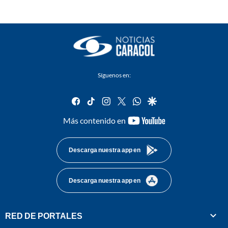
Síguenos en:
facebook
tiktok
instagram
twitter
whatsapp
google
youtube-
Más contenido en
footer
Descarga nuestra app en
Descarga nuestra app en
RED DE PORTALES