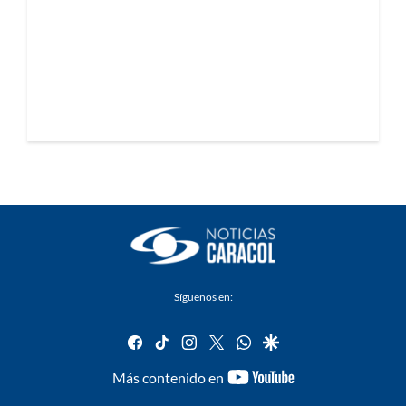
Síguenos en:
facebook
tiktok
instagram
twitter
whatsapp
google
youtube-
Más contenido en
footer