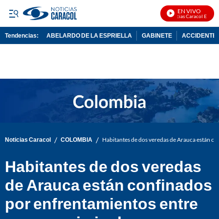
EN VIVO
Noticias Caracol En Vivo
Tendencias:
ABELARDO DE LA ESPRIELLA
GABINETE
ACCIDENTE 
PUBLICIDAD
/
/
Noticias Caracol
COLOMBIA
Habitantes de dos veredas de Arauca están co
Habitantes de dos veredas
de Arauca están confinados
por enfrentamientos entre