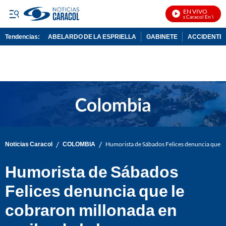
EN VIVO
Noticias Caracol En Vivo
Tendencias:
ABELARDO DE LA ESPRIELLA
GABINETE
ACCIDENTE 
PUBLICIDAD
/
/
Noticias Caracol
COLOMBIA
Humorista de Sábados Felices denuncia que le 
Humorista de Sábados
Felices denuncia que le
cobraron millonada en