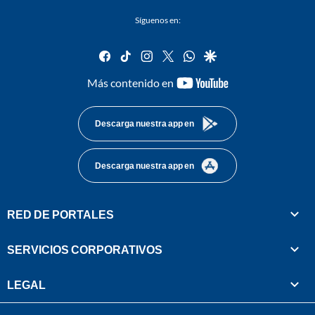
Síguenos en:
facebook
tiktok
instagram
twitter
whatsapp
google
youtube-
Más contenido en
footer
Descarga nuestra app en
Descarga nuestra app en
RED DE PORTALES
SERVICIOS CORPORATIVOS
LEGAL