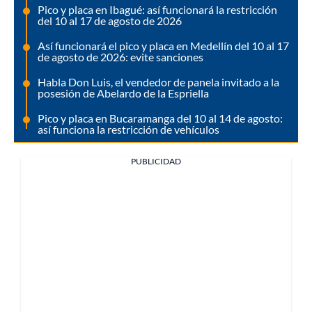
Pico y placa en Ibagué: así funcionará la restricción
del 10 al 17 de agosto de 2026
Así funcionará el pico y placa en Medellín del 10 al 17
de agosto de 2026: evite sanciones
Habla Don Luis, el vendedor de panela invitado a la
posesión de Abelardo de la Espriella
Pico y placa en Bucaramanga del 10 al 14 de agosto:
así funciona la restricción de vehículos
PUBLICIDAD