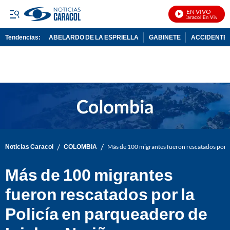
EN VIVO
Noticias Caracol En Vivo
Tendencias:
ABELARDO DE LA ESPRIELLA
GABINETE
ACCIDENTE 
PUBLICIDAD
/
/
Noticias Caracol
COLOMBIA
Más de 100 migrantes fueron rescatados por la
Más de 100 migrantes
fueron rescatados por la
Policía en parqueadero de