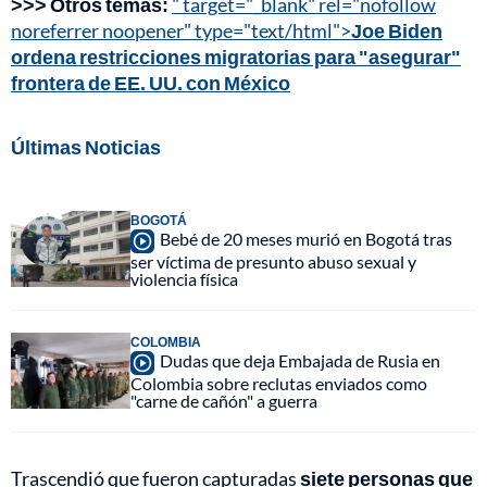
>>> Otros temas:
" target="_blank" rel="nofollow
noreferrer noopener" type="text/html">
Joe Biden
ordena restricciones migratorias para "asegurar"
frontera de EE. UU. con México
Últimas Noticias
BOGOTÁ
Bebé de 20 meses murió en Bogotá tras
ser víctima de presunto abuso sexual y
violencia física
COLOMBIA
Dudas que deja Embajada de Rusia en
Colombia sobre reclutas enviados como
"carne de cañón" a guerra
Trascendió que fueron capturadas
siete personas que