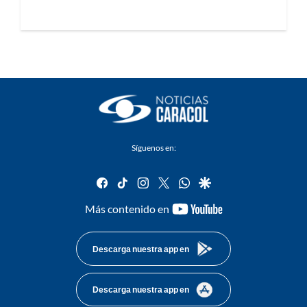
Síguenos en:
facebook
tiktok
instagram
twitter
whatsapp
google
youtube-
Más contenido en
footer
Descarga nuestra app en
Descarga nuestra app en