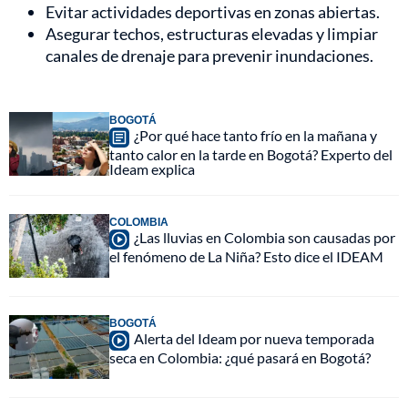
Evitar actividades deportivas en zonas abiertas.
Asegurar techos, estructuras elevadas y limpiar
canales de drenaje para prevenir inundaciones.
BOGOTÁ
¿Por qué hace tanto frío en la mañana y
tanto calor en la tarde en Bogotá? Experto del
Ideam explica
COLOMBIA
¿Las lluvias en Colombia son causadas por
el fenómeno de La Niña? Esto dice el IDEAM
BOGOTÁ
Alerta del Ideam por nueva temporada
seca en Colombia: ¿qué pasará en Bogotá?