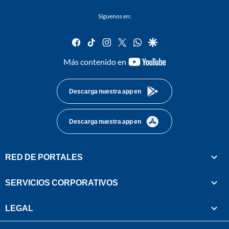
Síguenos en:
facebook
tiktok
instagram
twitter
whatsapp
google
youtube-
Más contenido en
footer
Descarga nuestra app en
Descarga nuestra app en
RED DE PORTALES
SERVICIOS CORPORATIVOS
LEGAL