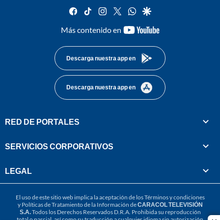
facebook
tiktok
instagram
twitter
whatsapp
google
youtube-
Más contenido en
footer
Descarga nuestra app en
Descarga nuestra app en
RED DE PORTALES
SERVICIOS CORPORATIVOS
LEGAL
El uso de este sitio web implica la aceptación de los
Términos y condiciones
y
Políticas de Tratamiento de la Información
de
CARACOL TELEVISIÓN
S.A.
Todos los Derechos Reservados D.R.A. Prohibida su reproducción
total o parcial, así como su traducción a cualquier idioma sin autorización