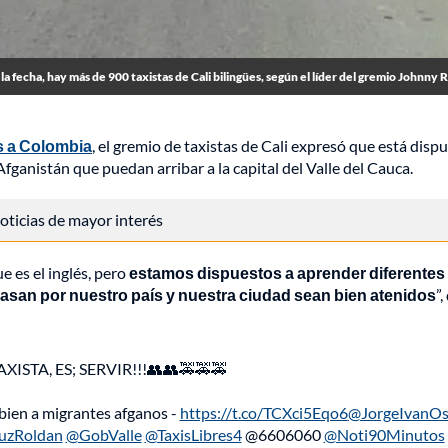
la fecha, hay más de 900 taxistas de Cali bilingües, según el líder del gremio Johnny 
s a Colombia
, el gremio de taxistas de Cali expresó que está disp
ganistán que puedan arribar a la capital del Valle del Cauca.
 noticias de mayor interés
 es el inglés, pero
estamos dispuestos a aprender diferentes
pasan por nuestro país y nuestra ciudad sean bien atenidos
”,
XISTA, ES; SERVIR!!!👥👥🚕🚕🚕
bien a migrantes afganos -
https://t.co/TCXci5Eqo6
@JorgeIvanOs
uzRoldan
@GobValle
@TaxisLibres4
@6606060
@Noti90Minutos