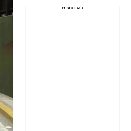
PUBLICIDAD
Facebook
X
Whatsapp
Copiar enlace
Telegram
LinkedIn