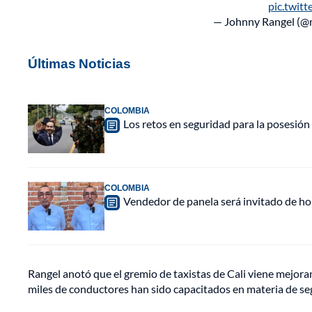
pic.twi
— Johnny Rangel (@
Últimas Noticias
COLOMBIA
Los retos en seguridad para la posesión 
COLOMBIA
Vendedor de panela será invitado de hon
Rangel anotó que el gremio de taxistas de Cali viene mejoran
miles de conductores han sido capacitados en materia de seg