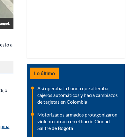
Rangel.
uesto a
Lo último
Así operaba la banda que alteraba
 dijo
cajeros automáticos y hacía cambiazos
de tarjetas en Colombia
Motorizados armados protagonizaron
violento atraco en el barrio Ciudad
pina
Salitre de Bogotá