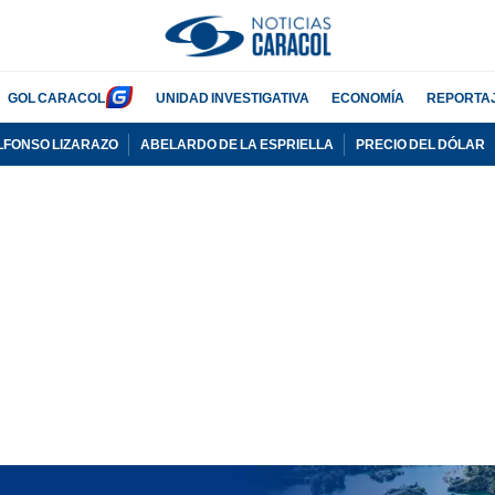
GOL CARACOL
UNIDAD INVESTIGATIVA
ECONOMÍA
REPORTA
LFONSO LIZARAZO
ABELARDO DE LA ESPRIELLA
PRECIO DEL DÓLAR
PUBLICIDAD