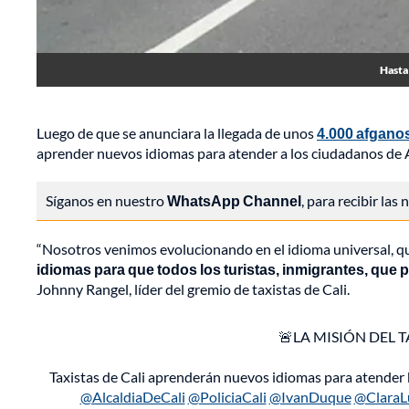
Hasta 
Luego de que se anunciara la llegada de unos
4.000 afgano
aprender nuevos idiomas para atender a los ciudadanos de Af
Síganos en nuestro
WhatsApp Channel
, para recibir las
“Nosotros venimos evolucionando en el idioma universal, que
idiomas para que todos los turistas, inmigrantes, que 
Johnny Rangel, líder del gremio de taxistas de Cali.
🚨LA MISIÓN DEL TA
Taxistas de Cali aprenderán nuevos idiomas para atender 
@AlcaldiaDeCali
@PoliciaCali
@IvanDuque
@ClaraL