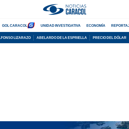
GOL CARACOL
UNIDAD INVESTIGATIVA
ECONOMÍA
REPORTA
LFONSO LIZARAZO
ABELARDO DE LA ESPRIELLA
PRECIO DEL DÓLAR
PUBLICIDAD