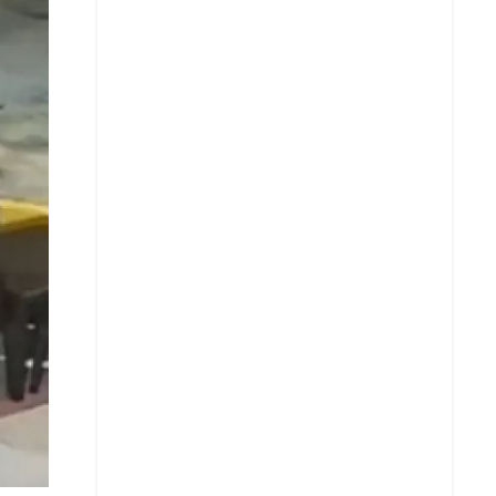
X
Whatsapp
Copiar enlace
Telegram
LinkedIn