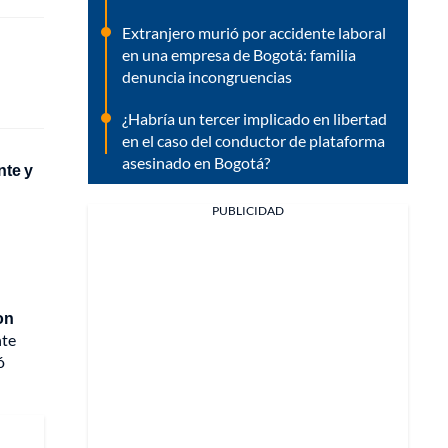
Extranjero murió por accidente laboral
en una empresa de Bogotá: familia
denuncia incongruencias
¿Habría un tercer implicado en libertad
en el caso del conductor de plataforma
asesinado en Bogotá?
nte y
PUBLICIDAD
on
nte
ó