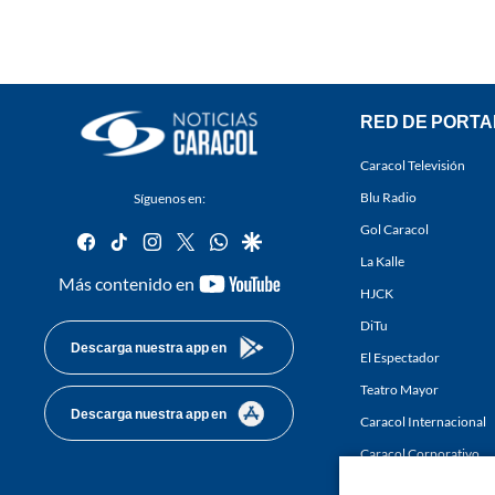
RED DE PORTA
Caracol Televisión
Blu Radio
Síguenos en:
Gol Caracol
facebook
tiktok
instagram
twitter
whatsapp
google
La Kalle
youtube-
Más contenido en
HJCK
footer
DiTu
Descarga nuestra app en
El Espectador
Teatro Mayor
Descarga nuestra app en
Caracol Internacional
Caracol Corporativo
Caracol Next