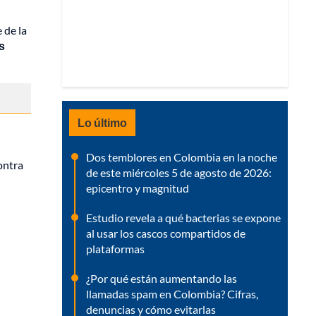
 de la
s
Lo último
Dos temblores en Colombia en la noche
ontra
de este miércoles 5 de agosto de 2026:
epicentro y magnitud
Estudio revela a qué bacterias se expone
al usar los cascos compartidos de
plataformas
¿Por qué están aumentando las
llamadas spam en Colombia? Cifras,
denuncias y cómo evitarlas