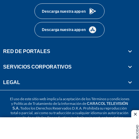
Descarga nuestra app en
Descarga nuestra app en
RED DE PORTALES
SERVICIOS CORPORATIVOS
LEGAL
El uso de este sitio web implica la aceptación de los
Términos y condiciones
y
Políticas de Tratamiento de la Información
de
CARACOL TELEVISIÓN
S.A.
Todos los Derechos Reservados D.R.A. Prohibida su reproducción
total o parcial, así como su traducción a cualquier idioma sin autorización
cl
escrita de su titular. Reproduction in whole or in part, or translation
without written permission is prohibited. All rights reserved 2025.
PUBLICIDAD
MIEMBRO DE: