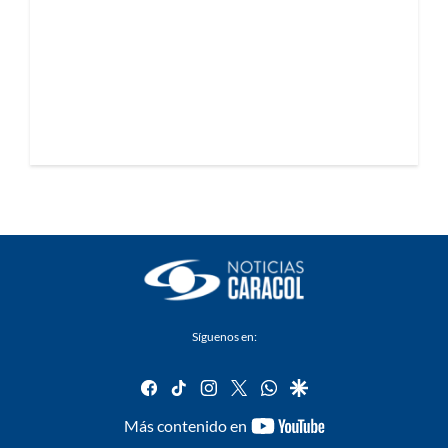
Síguenos en:
facebook
tiktok
instagram
twitter
whatsapp
google
youtube-
Más contenido en
footer