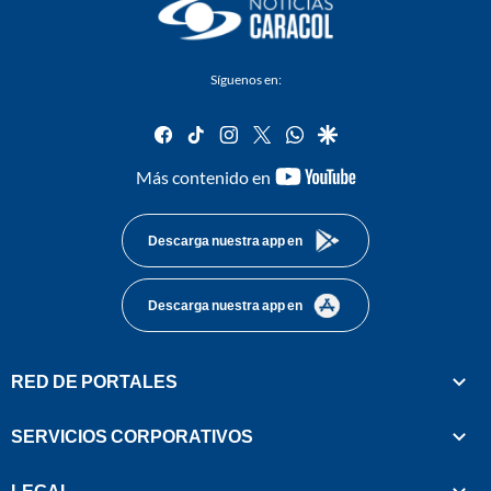
Síguenos en:
facebook
tiktok
instagram
twitter
whatsapp
google
youtube-
Más contenido en
footer
Descarga nuestra app en
Descarga nuestra app en
RED DE PORTALES
SERVICIOS CORPORATIVOS
LEGAL