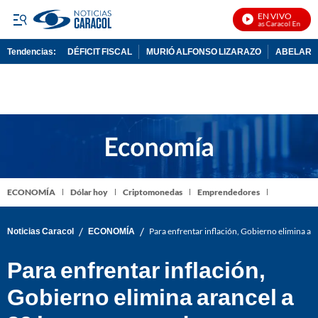
EN VIVO
Noticias Caracol En Vivo
Tendencias:
DÉFICIT FISCAL
MURIÓ ALFONSO LIZARAZO
ABELARDO
PUBLICIDAD
ECONOMÍA
Dólar hoy
Criptomonedas
Emprendedores
/
/
Noticias Caracol
ECONOMÍA
Para enfrentar inflación, Gobierno elimina a
Para enfrentar inflación,
Gobierno elimina arancel a