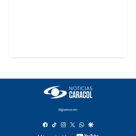
Síguenos en:
facebook
tiktok
instagram
twitter
whatsapp
google
youtube-