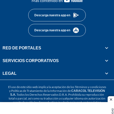
Más contenido en
footer
Descarga nuestra app en
Descarga nuestra app en
RED DE PORTALES
SERVICIOS CORPORATIVOS
LEGAL
El uso de este sitio web implica la aceptación de los
Términos y condiciones
y
Políticas de Tratamiento de la Información
de
CARACOL TELEVISIÓN
S.A.
Todos los Derechos Reservados D.R.A. Prohibida su reproducción
total o parcial, así como su traducción a cualquier idioma sin autorización
cl
escrita de su titular. Reproduction in whole or in part, or translation
without written permission is prohibited. All rights reserved 2025.