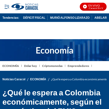
EN VIVO
Noticias Caracol En Vivo
Tendencias:
DÉFICIT FISCAL
MURIÓ ALFONSO LIZARAZO
ABELARDO
PUBLICIDAD
ECONOMÍA
Dólar hoy
Criptomonedas
Emprendedores
/
/
Noticias Caracol
ECONOMÍA
¿Qué le espera a Colombia económicamente, s
¿Qué le espera a Colombia
económicamente, según el