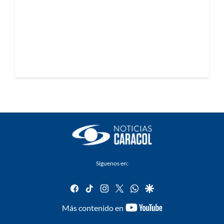
Síguenos en:
facebook
tiktok
instagram
twitter
whatsapp
google
youtube-
Más contenido en
footer