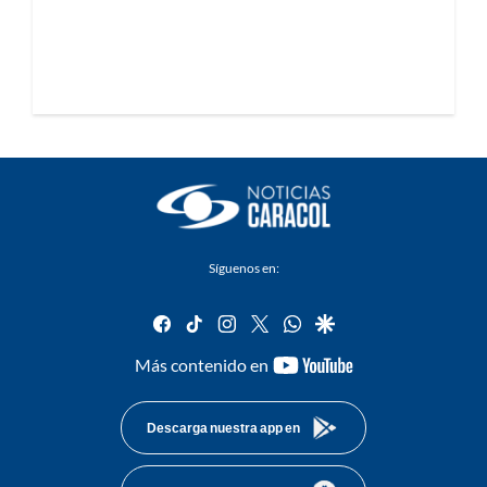
Síguenos en:
facebook
tiktok
instagram
twitter
whatsapp
google
youtube-
Más contenido en
footer
Descarga nuestra app en