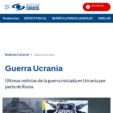
EN VIVO
Notici
Tendencias:
DÉFICIT FISCAL
MURIÓ ALFONSO LIZARAZO
ABELARDO
PUBLICIDAD
/
Noticias Caracol
Guerra Ucrania
Guerra Ucrania
Últimas noticias de la guerra iniciada en Ucrania por
parte de Rusia.