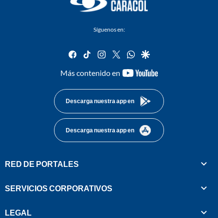
Síguenos en:
facebook
tiktok
instagram
twitter
whatsapp
google
youtube-
Más contenido en
footer
Descarga nuestra app en
Descarga nuestra app en
RED DE PORTALES
SERVICIOS CORPORATIVOS
LEGAL