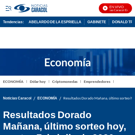
EN VIVO
Noticias Caracol En Vivo
Tendencias:
ABELARDO DE LA ESPRIELLA
GABINETE
DONALD TR
PUBLICIDAD
ECONOMÍA
Dólar hoy
Criptomonedas
Emprendedores
/
/
Noticias Caracol
ECONOMÍA
Resultados Dorado Mañana, último sorteo hoy
Resultados Dorado
Mañana, último sorteo hoy,