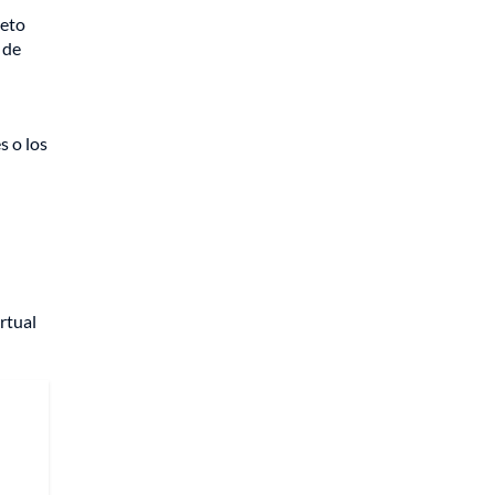
leto
 de
 o los
rtual