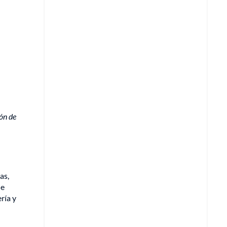
ión de
as,
de
ría y