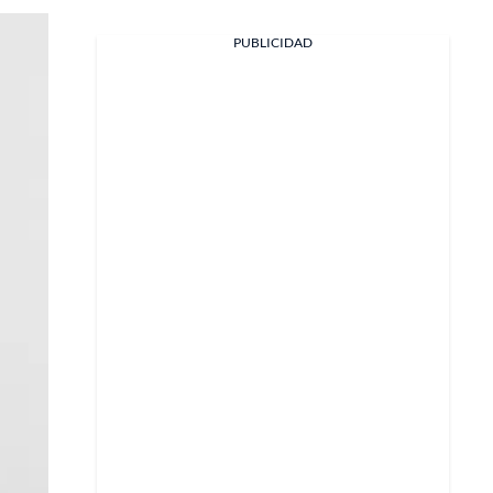
PUBLICIDAD
Facebook
X
Whatsapp
Copiar enlace
Telegram
LinkedIn