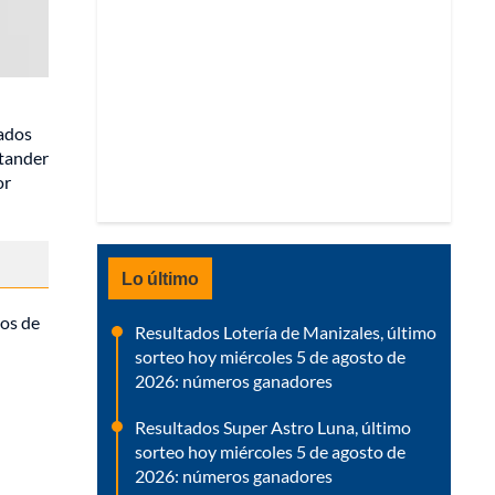
tados
ntander
or
Lo último
eos de
Resultados Lotería de Manizales, último
sorteo hoy miércoles 5 de agosto de
2026: números ganadores
Resultados Super Astro Luna, último
sorteo hoy miércoles 5 de agosto de
2026: números ganadores