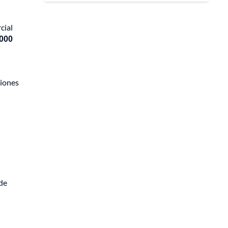
cial
.000
ciones
 de