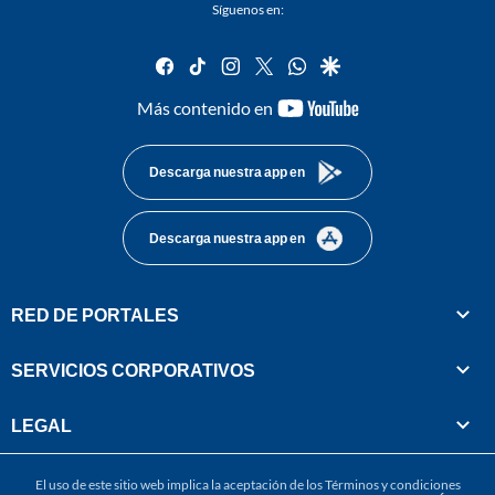
Síguenos en:
facebook
tiktok
instagram
twitter
whatsapp
google
youtube-
Más contenido en
footer
Descarga nuestra app en
Descarga nuestra app en
RED DE PORTALES
SERVICIOS CORPORATIVOS
LEGAL
El uso de este sitio web implica la aceptación de los
Términos y condiciones