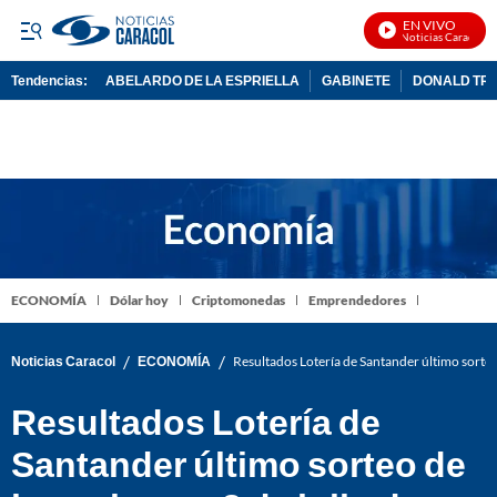
EN VIVO
Noticias Caracol En 
Tendencias:
ABELARDO DE LA ESPRIELLA
GABINETE
DONALD TR
PUBLICIDAD
ECONOMÍA
Dólar hoy
Criptomonedas
Emprendedores
/
/
Noticias Caracol
ECONOMÍA
Resultados Lotería de Santander último sorteo
Resultados Lotería de
Santander último sorteo de