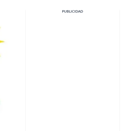
PUBLICIDAD
Facebook
X
Whatsapp
Copiar enlace
Telegram
LinkedIn