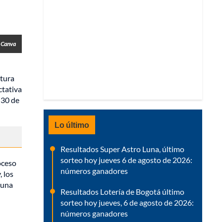
- Canva
ltura
ctativa
:30 de
Lo último
Resultados Super Astro Luna, último
sorteo hoy jueves 6 de agosto de 2026:
oceso
números ganadores
, los
 una
Resultados Lotería de Bogotá último
sorteo hoy jueves, 6 de agosto de 2026:
números ganadores