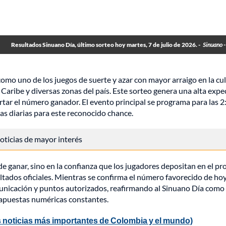
Resultados Sinuano Día, último sorteo hoy martes, 7 de julio de 2026. -
Sinuano 
 como uno de los juegos de suerte y azar con mayor arraigo en la cu
Caribe y diversas zonas del país. Este sorteo genera una alta expe
rtar el número ganador. El evento principal se programa para las 2
tas diarias para este reconocido chance.
 noticias de mayor interés
 de ganar, sino en la confianza que los jugadores depositan en el pr
ultados oficiales. Mientras se confirma el número favorecido de hoy
unicación y puntos autorizados, reafirmando al Sinuano Día como
s apuestas numéricas constantes.
 noticias más importantes de Colombia y el mundo)