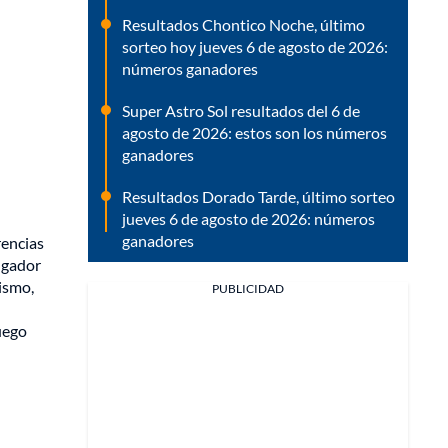
Resultados Chontico Noche, último
sorteo hoy jueves 6 de agosto de 2026:
números ganadores
Super Astro Sol resultados del 6 de
agosto de 2026: estos son los números
ganadores
Resultados Dorado Tarde, último sorteo
jueves 6 de agosto de 2026: números
ganadores
rencias
jugador
mismo,
PUBLICIDAD
uego