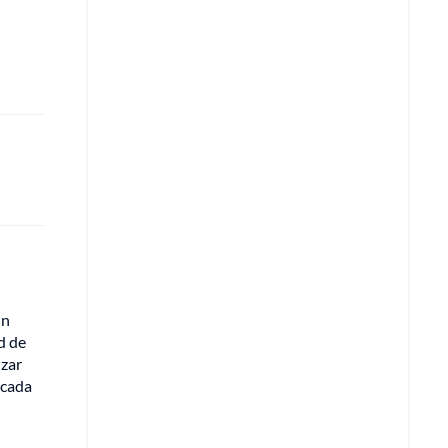
in
d de
izar
 cada