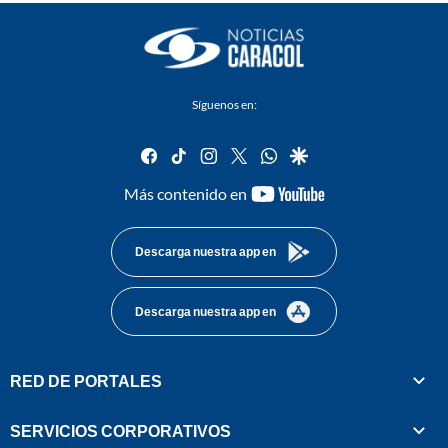
Síguenos en:
facebook
tiktok
instagram
twitter
whatsapp
google
youtube-
Más contenido en
footer
Descarga nuestra app en
Descarga nuestra app en
RED DE PORTALES
SERVICIOS CORPORATIVOS