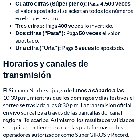
Cuatro cifras (Súper pleno):
Paga
4.500 veces
el valor apostado si se aciertan todos los números
en el orden exacto.
Tres cifras:
Paga
400 veces
lo invertido.
Dos cifras ("Pata"):
Paga
50 veces
el valor
apostado.
Una cifra ("Uña"):
Paga
5 veces
lo apostado.
Horarios y canales de
transmisión
El Sinuano Noche se juega de
lunes a sábado a las
10:30 p.m., mientras que los domingos y días festivos el
sorteo se traslada a las 8:30 p.m. La transmisión oficial
en vivo se realiza a través de las pantallas del canal
regional Telecaribe. Asimismo, los resultados validados
se replican en tiempo real en las plataformas de los
operadores autorizados como SuperGIROS y Record.