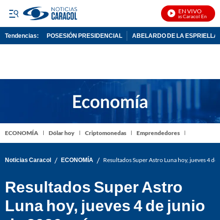
EN VIVO
Noticias Caracol En Vivo
Tendencias:
POSESIÓN PRESIDENCIAL
ABELARDO DE LA ESPRIELLA
PUBLICIDAD
ECONOMÍA
Dólar hoy
Criptomonedas
Emprendedores
/
/
Noticias Caracol
ECONOMÍA
Resultados Super Astro Luna hoy, jueves 4 de
Resultados Super Astro
Luna hoy, jueves 4 de junio