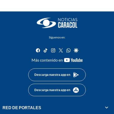
Síguenos en:
facebook
tiktok
instagram
twitter
whatsapp
google
youtube-
Más contenido en
footer
Descarga nuestra app en
Descarga nuestra app en
RED DE PORTALES