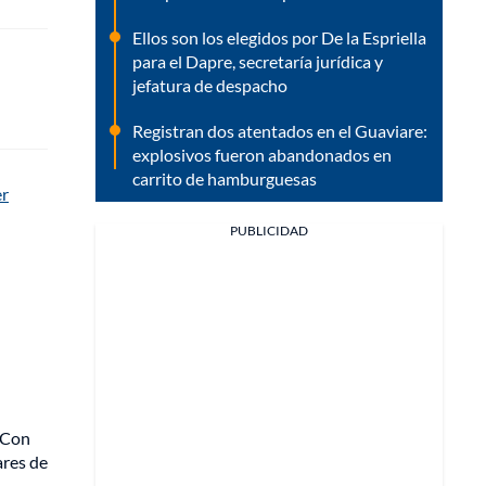
Ellos son los elegidos por De la Espriella
para el Dapre, secretaría jurídica y
jefatura de despacho
Registran dos atentados en el Guaviare:
explosivos fueron abandonados en
carrito de hamburguesas
er
PUBLICIDAD
Con
ares de