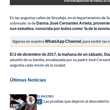
Tras la desaparición de Danna, su c
En las angostas calles de Sincelejo, en el departamento de S
sobresale: la de
Danna José Cervantes Arrieta, provenient
sus estudios, conocida por todos como ‘la de la sonris
Síganos en nuestro
WhatsApp Channel
, para recibir las
El 2 de diciembre de 2017, la mañana de un sábado, Da
adueñó de su familia, encabezada por su padre José Cervant
angustia cada rincón de la ciudad.
Últimas Noticias
EL RASTRO
Las pruebas que dejaron al descubierto 