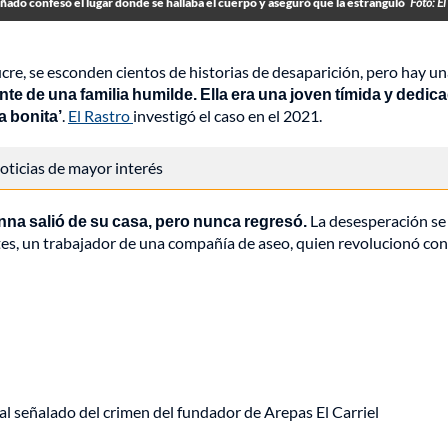
uñado confesó el lugar donde se hallaba el cuerpo y aseguró que la estranguló
Foto: El
ucre, se esconden cientos de historias de desaparición, pero hay u
e de una familia humilde. Ella era una joven tímida y dedic
a bonita’
.
El Rastro
investigó el caso en el 2021.
 noticias de mayor interés
nna salió de su casa, pero nunca regresó.
La desesperación se
es, un trabajador de una compañía de aseo, quien revolucionó con
al señalado del crimen del fundador de Arepas El Carriel