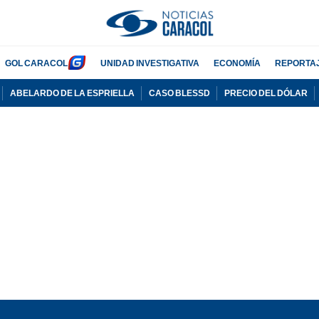
GOL CARACOL
UNIDAD INVESTIGATIVA
ECONOMÍA
REPORTA
ABELARDO DE LA ESPRIELLA
CASO BLESSD
PRECIO DEL DÓLAR
PUBLICIDAD