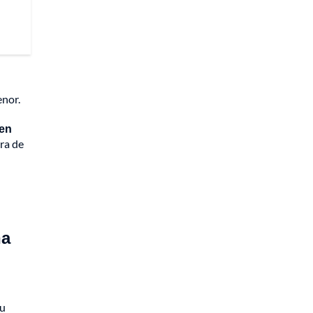
enor.
 en
era de
ña
su