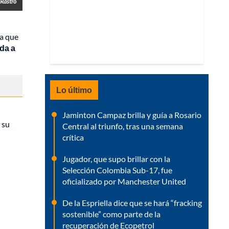
 Rastro
na que
ada a
Lo último
Jaminton Campaz brilla y guía a Rosario
 su
Central al triunfo, tras una semana
crítica
Jugador, que supo brillar con la
Selección Colombia Sub-17, fue
oficializado por Manchester United
De la Espriella dice que se hará “fracking
sostenible” como parte de la
recuperación de Ecopetrol