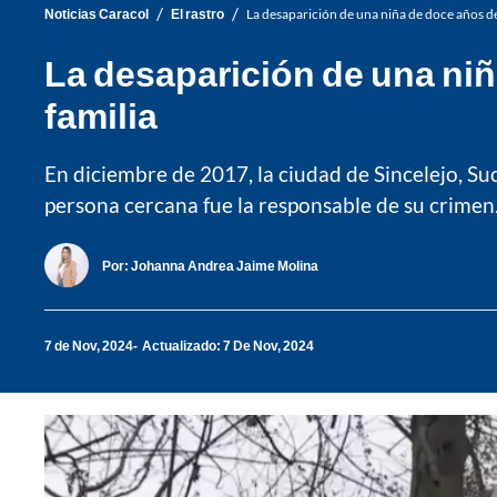
/
/
Noticias Caracol
El rastro
La desaparición de una niña de doce años des
La desaparición de una niñ
familia
En diciembre de 2017, la ciudad de Sincelejo, Su
persona cercana fue la responsable de su crimen
Por:
Johanna Andrea Jaime Molina
7 de Nov, 2024
Actualizado: 7 De Nov, 2024