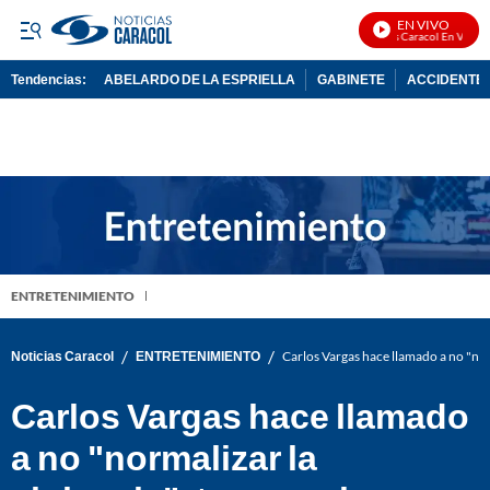
EN VIVO
Noticias Caracol En Vivo
Tendencias:
ABELARDO DE LA ESPRIELLA
GABINETE
ACCIDENTE 
PUBLICIDAD
ENTRETENIMIENTO
/
/
Noticias Caracol
ENTRETENIMIENTO
Carlos Vargas hace llamado a no "norm
Carlos Vargas hace llamado
a no "normalizar la