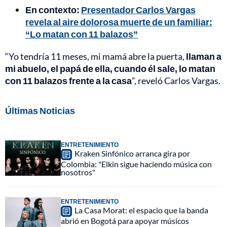
En contexto:
Presentador Carlos Vargas
revela al aire dolorosa muerte de un familiar:
“Lo matan con 11 balazos”
“Yo tendría 11 meses, mi mamá abre la puerta,
llaman a
mi abuelo, el papá de ella, cuando él sale, lo matan
con 11 balazos frente a la casa
”, reveló Carlos Vargas.
Últimas Noticias
ENTRETENIMIENTO
Kraken Sinfónico arranca gira por
Colombia: "Elkin sigue haciendo música con
nosotros"
ENTRETENIMIENTO
La Casa Morat: el espacio que la banda
abrió en Bogotá para apoyar músicos