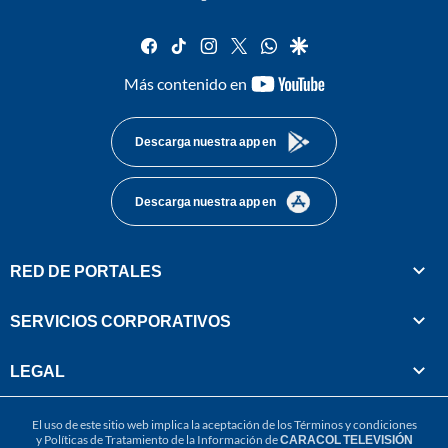
facebook
tiktok
instagram
twitter
whatsapp
google
youtube-
Más contenido en
footer
Descarga nuestra app en
Descarga nuestra app en
RED DE PORTALES
SERVICIOS CORPORATIVOS
LEGAL
El uso de este sitio web implica la aceptación de los
Términos y condiciones
y
Políticas de Tratamiento de la Información
de
CARACOL TELEVISIÓN