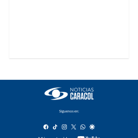
Síguenos en:
facebook
tiktok
instagram
twitter
whatsapp
google
youtube-