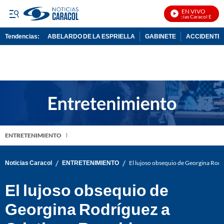
EN VIVO
Noticias Caracol En Vivo
Tendencias:
ABELARDO DE LA ESPRIELLA
GABINETE
ACCIDENTE 
PUBLICIDAD
ENTRETENIMIENTO
/
/
Noticias Caracol
ENTRETENIMIENTO
El lujoso obsequio de Georgina Rod
El lujoso obsequio de
Georgina Rodríguez a