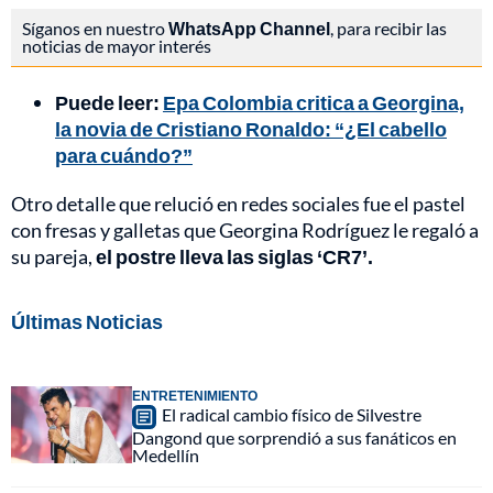
Síganos en nuestro
WhatsApp Channel
, para recibir las
noticias de mayor interés
Puede leer:
Epa Colombia critica a Georgina,
la novia de Cristiano Ronaldo: “¿El cabello
para cuándo?”
Otro detalle que relució en redes sociales fue el pastel
con fresas y galletas que Georgina Rodríguez le regaló a
su pareja,
el postre lleva las siglas ‘CR7’.
Últimas Noticias
ENTRETENIMIENTO
El radical cambio físico de Silvestre
Dangond que sorprendió a sus fanáticos en
Medellín