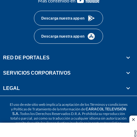
Más contenido en
footer
Descarga nuestra app en
Descarga nuestra app en
RED DE PORTALES
SERVICIOS CORPORATIVOS
LEGAL
El uso de este sitio web implica la aceptación de los
Términos y condiciones
y
Políticas de Tratamiento de la Información
de
CARACOL TELEVISIÓN
S.A.
Todos los Derechos Reservados D.R.A. Prohibida su reproducción
total o parcial, así como su traducción a cualquier idioma sin autorización
cl
escrita de su titular. Reproduction in whole or in part, or translation
without written permission is prohibited. All rights reserved 2025.