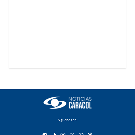
Síguenos en:
facebook
tiktok
instagram
twitter
whatsapp
google