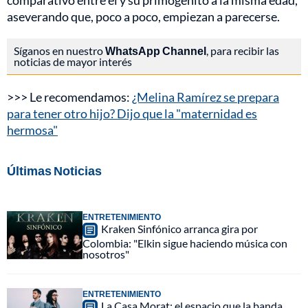
comparativo entre él y su primogénito a la misma edad,
aseverando que, poco a poco, empiezan a parecerse.
Síganos en nuestro
WhatsApp Channel
, para recibir las
noticias de mayor interés
>>> Le recomendamos:
¿Melina Ramírez se prepara
para tener otro hijo? Dijo que la "maternidad es
hermosa"
Últimas Noticias
ENTRETENIMIENTO
Kraken Sinfónico arranca gira por
Colombia: "Elkin sigue haciendo música con
nosotros"
ENTRETENIMIENTO
La Casa Morat: el espacio que la banda