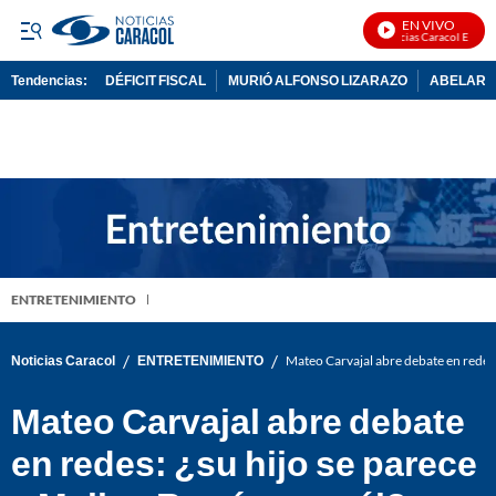
EN VIVO
Noticias Caracol En Vivo
Tendencias:
DÉFICIT FISCAL
MURIÓ ALFONSO LIZARAZO
ABELARDO
PUBLICIDAD
ENTRETENIMIENTO
/
/
Noticias Caracol
ENTRETENIMIENTO
Mateo Carvajal abre debate en redes: 
Mateo Carvajal abre debate
en redes: ¿su hijo se parece