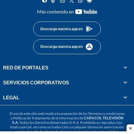
youtube-
Más contenido en
footer
Descarga nuestra app en
Descarga nuestra app en
RED DE PORTALES
SERVICIOS CORPORATIVOS
LEGAL
El uso de este sitio web implica la aceptación de los
Términos y condiciones
y
Políticas de Tratamiento de la Información
de
CARACOL TELEVISIÓN
S.A.
Todos los Derechos Reservados D.R.A. Prohibida su reproducción
total o parcial, así como su traducción a cualquier idioma sin autorización
cl
escrita de su titular. Reproduction in whole or in part, or translation