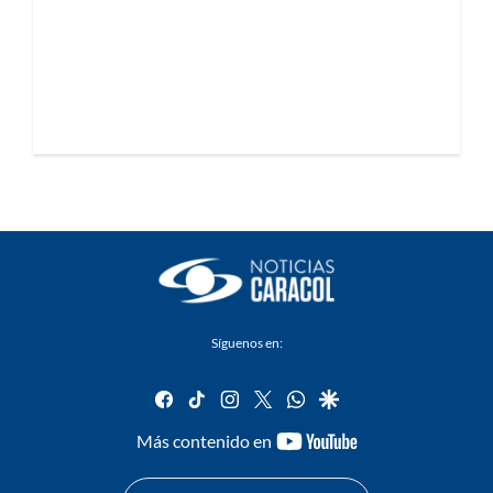
Síguenos en:
facebook
tiktok
instagram
twitter
whatsapp
google
youtube-
Más contenido en
footer