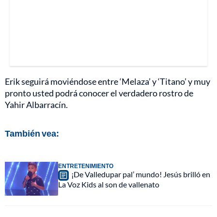
Erik seguirá moviéndose entre ‘Melaza’ y ‘Titano’ y muy
pronto usted podrá conocer el verdadero rostro de
Yahir Albarracín.
También vea:
ENTRETENIMIENTO
¡De Valledupar pal’ mundo! Jesús brilló en
La Voz Kids al son de vallenato