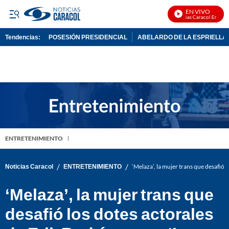
EN VIVO
Noticias Caracol En Vivo
Tendencias:
POSESIÓN PRESIDENCIAL
ABELARDO DE LA ESPRIELLA
PUBLICIDAD
ENTRETENIMIENTO
/
/
Noticias Caracol
ENTRETENIMIENTO
‘Melaza’, la mujer trans que desafió l
‘Melaza’, la mujer trans que
desafió los dotes actorales