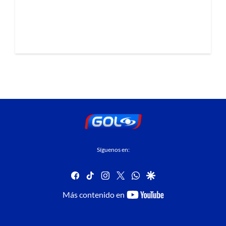
Síguenos en:
facebook
tiktok
instagram
twitter
whatsapp
google
youtube-
Más contenido en
footer