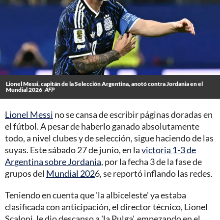
Lionel Messi, capitán de la Selección Argentina, anotó contra Jordania en el
Mundial 2026
AFP
Lionel Messi
no se cansa de escribir páginas doradas en
el fútbol. A pesar de haberlo ganado absolutamente
todo, a nivel clubes y de selección, sigue haciendo de las
suyas. Este sábado 27 de junio, en la
victoria 1-3 de
Argentina sobre Jordania
, por la fecha 3 de la fase de
grupos del
Mundial 202
6, se reportó inflando las redes.
Teniendo en cuenta que 'la albiceleste' ya estaba
clasificada con anticipación, el director técnico, Lionel
Scaloni, le dio descanso a 'la Pulga', empezando en el