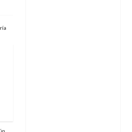
ría
gún