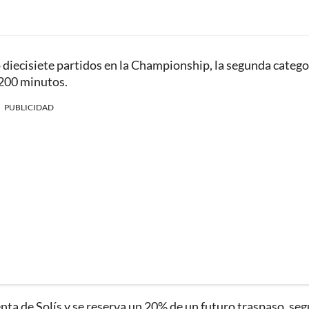
diecisiete partidos en la Championship, la segunda catego
.200 minutos.
PUBLICIDAD
enta de Solís y se reserva un 20% de un futuro traspaso, se