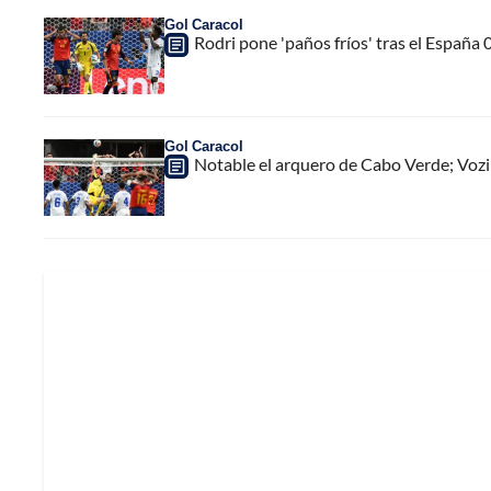
Gol Caracol
Rodri pone 'paños fríos' tras el España 
Gol Caracol
Notable el arquero de Cabo Verde; Vozin