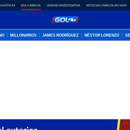
S NOTICAS
GOL CARACOL
UNIDAD INVESTIGATIVA
NOTICIAS CARACOL EN VIVO
INO
MILLONARIOS
JAMES RODRÍGUEZ
NÉSTOR LORENZO
SE
PUBLICIDAD