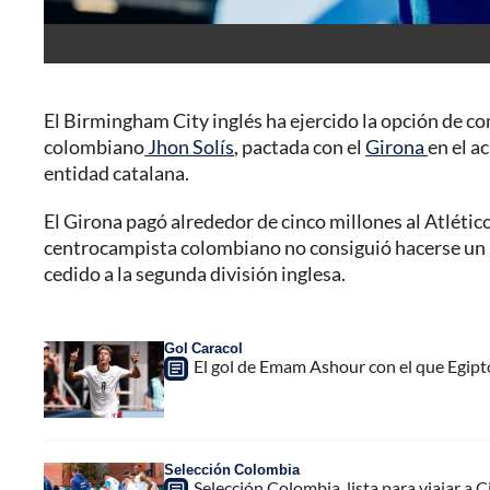
El Birmingham City inglés ha ejercido la opción de c
colombiano
Jhon Solís
, pactada con el
Girona
en el a
entidad catalana.
El Girona pagó alrededor de cinco millones al Atlético
centrocampista colombiano no consiguió hacerse un h
cedido a la segunda división inglesa.
Gol Caracol
El gol de Emam Ashour con el que Egipt
Selección Colombia
Selección Colombia, lista para viajar a