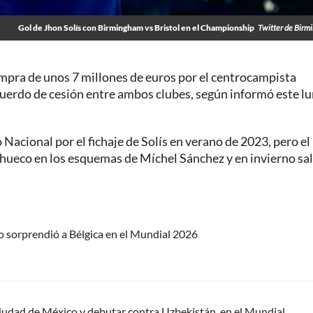
Gol de Jhon Solís con Birmingham vs Bristol en el Championship
Twitter de Bir
ompra de unos 7 millones de euros por el centrocampista
cuerdo de cesión entre ambos clubes, según informó este lu
 Nacional por el fichaje de Solís en verano de 2023, pero el
ueco en los esquemas de Míchel Sánchez y en invierno sal
o sorprendió a Bélgica en el Mundial 2026
 Ciudad de México y debutar contra Uzbekistán, en el Mundial