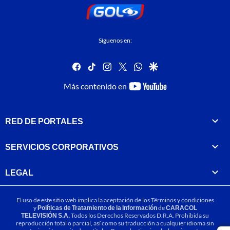
Síguenos en:
facebook
tiktok
instagram
twitter
whatsapp
google
youtube-
Más contenido en
footer
RED DE PORTALES
SERVICIOS CORPORATIVOS
LEGAL
El uso de este sitio web implica la aceptación de los
Términos y condiciones
y
Políticas de Tratamiento de la Información
de
CARACOL
TELEVISIÓN S.A.
Todos los Derechos Reservados D.R.A. Prohibida su
reproducción total o parcial, así como su traducción a cualquier idioma sin