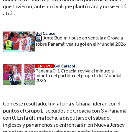
que tuvieron, ante un rival que plantó cara y no se echó
atrás.
Gol Caracol
Ante Budimir puso en ventaja a Croacia
sobre Panamá; vea su gol en el Mundial 2026
Gol Caracol
EN VIVO
Panamá 0-1 Croacia, reviva el minuto a
minuto del partido del grupo L del Mundial
2026
Con este resultado, Inglaterra y Ghana lideran con 4
puntos el Grupo L, seguidos de Croacia con 3 y Panamá
con 0. En la última fecha, a disputarse el sábado,
ingleses y panameños se enfrentarán en Nueva Jersey,
mientras que croatas y ghaneses harán lo propio en