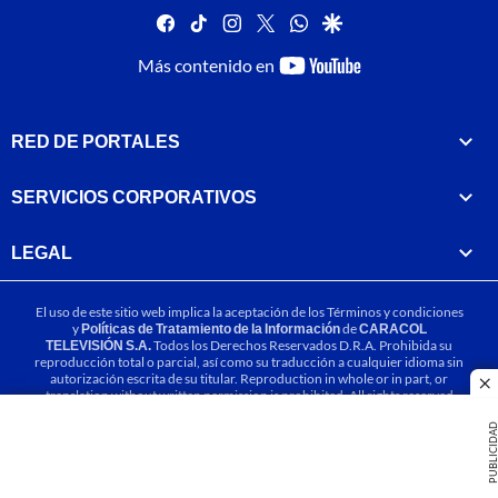
facebook
tiktok
instagram
twitter
whatsapp
google
youtube-
Más contenido en
footer
RED DE PORTALES
SERVICIOS CORPORATIVOS
LEGAL
El uso de este sitio web implica la aceptación de los
Términos y condiciones
y
Políticas de Tratamiento de la Información
de
CARACOL
TELEVISIÓN S.A.
Todos los Derechos Reservados D.R.A. Prohibida su
reproducción total o parcial, así como su traducción a cualquier idioma sin
autorización escrita de su titular. Reproduction in whole or in part, or
cl
translation without written permission is prohibited. All rights reserved
2025.
PUBLICIDA
MIEMBRO DE: