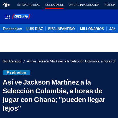
ÚLTIMAS NOTICAS
GOL CARACOL
UNIDAD INVESTIGATIVA
NOTICIAS
Tendencias:
LUIS DÍAZ
FIFA-INFANTINO
MILLONARIOS
JAM
PUBLICIDAD
/
Gol Caracol
Así ve Jackson Martínez a la Selección Colombia, a horas de 
Exclusivo
Así ve Jackson Martínez a la
Selección Colombia, a horas de
jugar con Ghana; "pueden llegar
lejos"