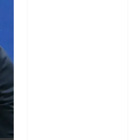
X
Whatsapp