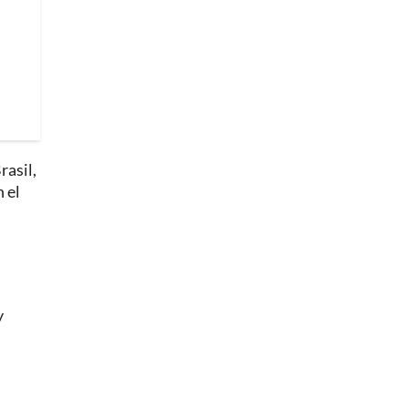
rasil,
 el
y