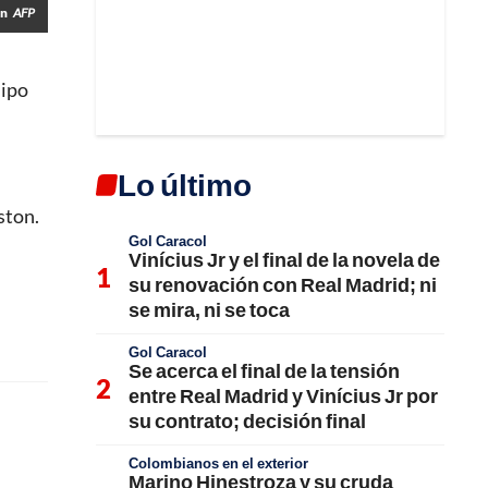
ón
AFP
uipo
Lo último
ston.
Gol Caracol
Vinícius Jr y el final de la novela de
su renovación con Real Madrid; ni
se mira, ni se toca
Gol Caracol
Se acerca el final de la tensión
entre Real Madrid y Vinícius Jr por
su contrato; decisión final
Colombianos en el exterior
Marino Hinestroza y su cruda