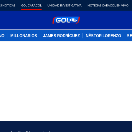
S NOTICAS
GOL CARACOL
UNIDAD INVESTIGATIVA
NOTICIAS CARACOL EN VIVO
INO
MILLONARIOS
JAMES RODRÍGUEZ
NÉSTOR LORENZO
SE
PUBLICIDAD