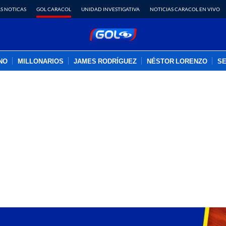
S NOTICAS
GOL CARACOL
UNIDAD INVESTIGATIVA
NOTICIAS CARACOL EN VIVO
INO
MILLONARIOS
JAMES RODRÍGUEZ
NÉSTOR LORENZO
SE
PUBLICIDAD