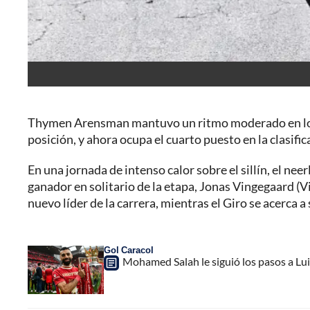
Thymen Arensman mantuvo un ritmo moderado en los 
posición, y ahora ocupa el cuarto puesto en la clasifi
En una jornada de intenso calor sobre el sillín, el ne
ganador en solitario de la etapa, Jonas Vingegaard (V
nuevo líder de la carrera, mientras el Giro se acerca a
Gol Caracol
Mohamed Salah le siguió los pasos a Luis