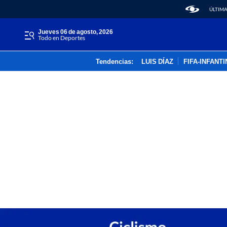
ÚLTIMA
jueves 06 de agosto, 2026
Todo en Deportes
Tendencias:
LUIS DÍAZ
FIFA-INFANT