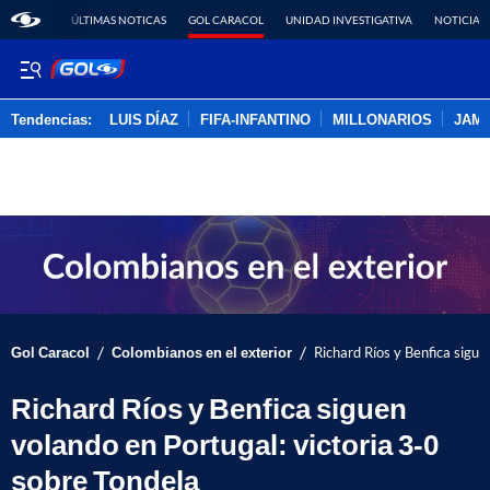
ÚLTIMAS NOTICAS
GOL CARACOL
UNIDAD INVESTIGATIVA
NOTICIAS
Tendencias:
LUIS DÍAZ
FIFA-INFANTINO
MILLONARIOS
JAM
PUBLICIDAD
/
/
Gol Caracol
Colombianos en el exterior
Richard Ríos y Benfica sigue
Richard Ríos y Benfica siguen
volando en Portugal: victoria 3-0
sobre Tondela