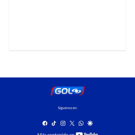
Síguenos en:
facebook
tiktok
instagram
twitter
whatsapp
google
youtube-
Más contenido en