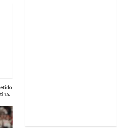
petido
tina.