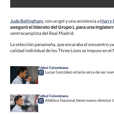
Jude Bellingham
, con un gol y una asistencia a
Harry 
aseguró el liderato del Grupo L para una Inglater
centrocampista del Real Madrid.
La selección panameña, que encaraba el encuentro ya 
calidad individual de los Three Lions se impuso en e
Fútbol Colombiano
Lucas González estaría cerca de ser nu
Fútbol Colombiano
Atlético Nacional tiene nuevo director 