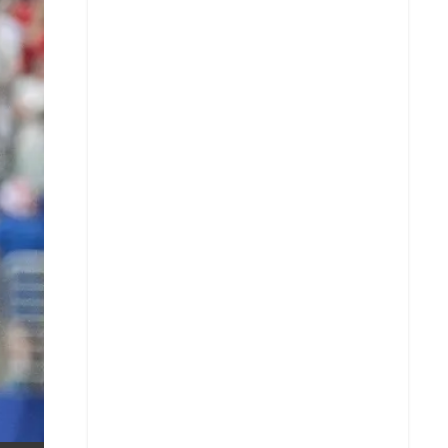
X
Whatsapp