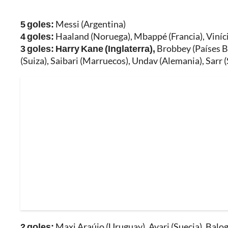
5 goles:
Messi (Argentina)
4 goles:
Haaland (Noruega), Mbappé (Francia), Viníciu
3 goles: Harry Kane (Inglaterra),
Brobbey (Países B
(Suiza), Saibari (Marruecos), Undav (Alemania), Sarr 
2 goles:
Maxi Araújo (Uruguay), Ayari (Suecia), Balo