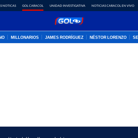
S NOTICAS
GOL CARACOL
UNIDAD INVESTIGATIVA
NOTICIAS CARACOL EN VIVO
INO
MILLONARIOS
JAMES RODRÍGUEZ
NÉSTOR LORENZO
SE
PUBLICIDAD