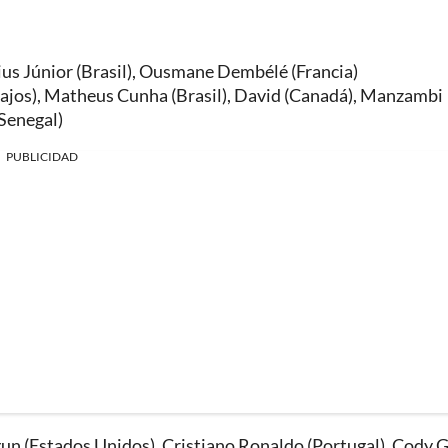
s Júnior (Brasil),
Ousmane Dembélé (Francia)
ajos), Matheus Cunha (Brasil), David (Canadá), Manzambi
(Senegal)
PUBLICIDAD
gun (Estados Unidos), Cristiano Ronaldo (Portugal), Cody 