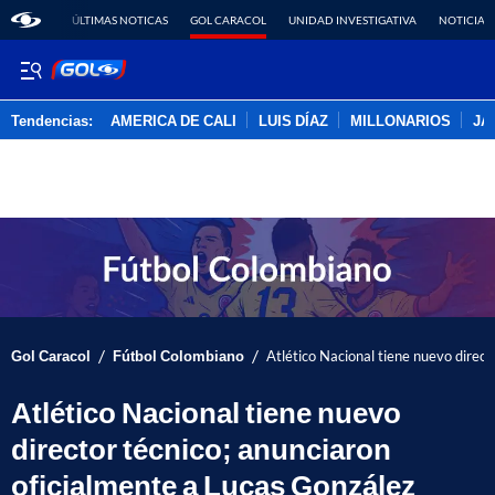
ÚLTIMAS NOTICAS
GOL CARACOL
UNIDAD INVESTIGATIVA
NOTICIAS
Tendencias:
AMERICA DE CALI
LUIS DÍAZ
MILLONARIOS
JA
PUBLICIDAD
/
/
Gol Caracol
Fútbol Colombiano
Atlético Nacional tiene nuevo direct
Atlético Nacional tiene nuevo
director técnico; anunciaron
oficialmente a Lucas González