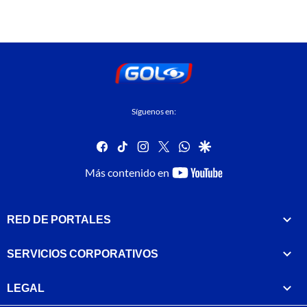
Síguenos en:
facebook
tiktok
instagram
twitter
whatsapp
google
youtube-
Más contenido en
footer
RED DE PORTALES
SERVICIOS CORPORATIVOS
LEGAL