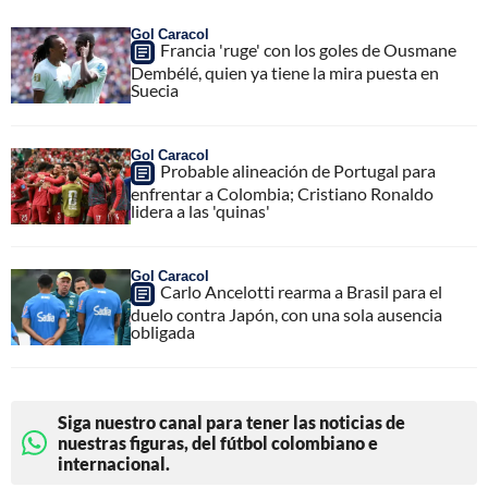
Gol Caracol
Francia 'ruge' con los goles de Ousmane
Dembélé, quien ya tiene la mira puesta en
Suecia
Gol Caracol
Probable alineación de Portugal para
enfrentar a Colombia; Cristiano Ronaldo
lidera a las 'quinas'
Gol Caracol
Carlo Ancelotti rearma a Brasil para el
duelo contra Japón, con una sola ausencia
obligada
Siga nuestro canal para tener las noticias de
nuestras figuras, del fútbol colombiano e
internacional.