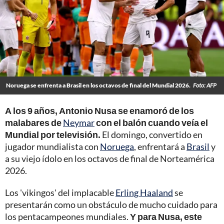
Noruega se enfrenta a Brasil en los octavos de final del Mundial 2026.
Foto: AFP
A los 9 años, Antonio Nusa se enamoró de los
malabares de
Neymar
con el balón cuando veía el
Mundial por televisión.
El domingo, convertido en
jugador mundialista con
Noruega
, enfrentará a
Brasil
y
a su viejo ídolo en los octavos de final de Norteamérica
2026.
Los 'vikingos' del implacable
Erling Haaland
se
presentarán como un obstáculo de mucho cuidado para
los pentacampeones mundiales.
Y para Nusa, este