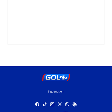
Síguenos en:
facebook
tiktok
instagram
twitter
whatsapp
google