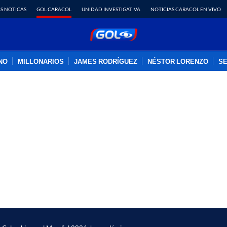
S NOTICAS
GOL CARACOL
UNIDAD INVESTIGATIVA
NOTICIAS CARACOL EN VIVO
INO
MILLONARIOS
JAMES RODRÍGUEZ
NÉSTOR LORENZO
SE
PUBLICIDAD