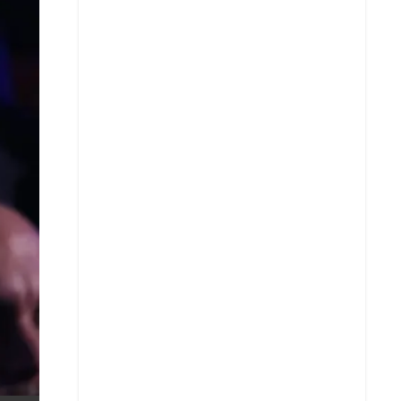
X
Whatsapp