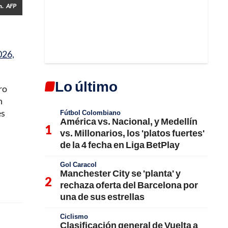
n.
AFP
026,
Lo último
ro
n
es
Fútbol Colombiano
América vs. Nacional, y Medellín
vs. Millonarios, los 'platos fuertes'
de la 4 fecha en Liga BetPlay
Gol Caracol
Manchester City se 'planta' y
rechaza oferta del Barcelona por
una de sus estrellas
Ciclismo
Clasificación general de Vuelta a