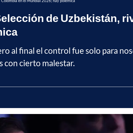
 de Colombia en el Mundial 2026; hay polémica
Selección de Uzbekistán, ri
mica
ro al final el control fue solo para no
 con cierto malestar.