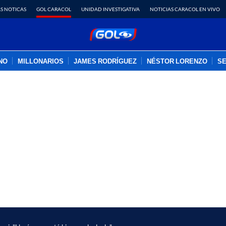
S NOTICAS
GOL CARACOL
UNIDAD INVESTIGATIVA
NOTICIAS CARACOL EN VIVO
INO
MILLONARIOS
JAMES RODRÍGUEZ
NÉSTOR LORENZO
SE
PUBLICIDAD