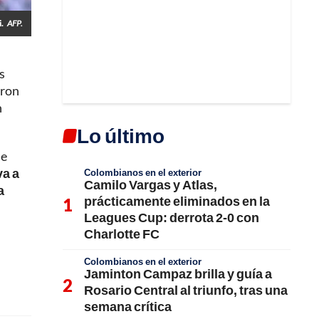
.
AFP.
s
eron
n
Lo último
de
va a
Colombianos en el exterior
Camilo Vargas y Atlas,
a
prácticamente eliminados en la
Leagues Cup: derrota 2-0 con
Charlotte FC
Colombianos en el exterior
Jaminton Campaz brilla y guía a
Rosario Central al triunfo, tras una
semana crítica