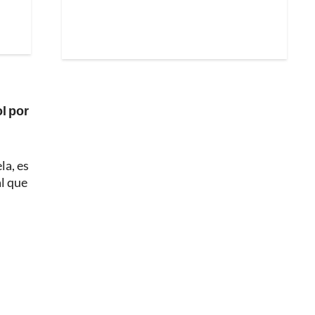
l por
la, es
l que