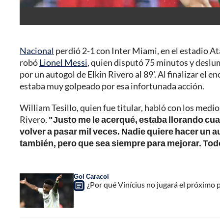
Nacional
perdió 2-1 con Inter Miami, en el estadio At
robó
Lionel Messi
, quien disputó 75 minutos y deslu
por un autogol de Elkin Rivero al 89'. Al finalizar el
estaba muy golpeado por esa infortunada acción.
William Tesillo, quien fue titular, habló con los medi
Rivero.
"Justo me le acerqué, estaba llorando cua
volver a pasar mil veces. Nadie quiere hacer un a
también, pero que sea siempre para mejorar. Todo
Gol Caracol
¿Por qué Vinícius no jugará el próximo 