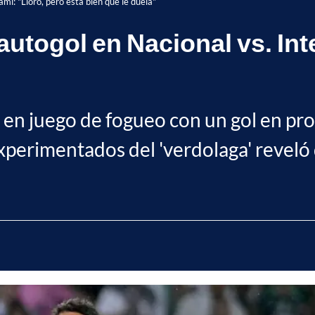
ami: "Lloró, pero está bien que le duela"
 autogol en Nacional vs. Int
 en juego de fogueo con un gol en pro
xperimentados del 'verdolaga' reveló 