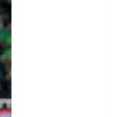
X
Whatsapp