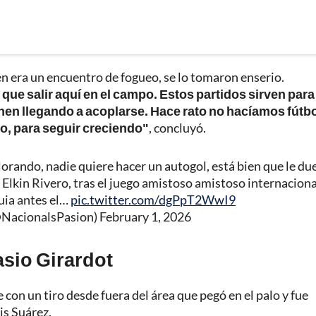
ien era un encuentro de fogueo, se lo tomaron enserio.
que salir aquí en el campo. Estos partidos sirven para
nen llegando a acoplarse. Hace rato no hacíamos fútbo
o, para seguir creciendo"
, concluyó.
orando, nadie quiere hacer un autogol, está bien que le due
Elkin Rivero, tras el juego amistoso amistoso internaciona
uia antes el…
pic.twitter.com/dgPpT2WwI9
@NacionalsPasion)
February 1, 2026
asio Girardot
con un tiro desde fuera del área que pegó en el palo y fue
is Suárez.