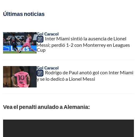
Últimas noticias
Gol Caracol
Inter Miami sintió la ausencia de Lionel
Messi; perdió 1-2 con Monterrey en Leagues
Cup
Gol Caracol
Rodrigo de Paul anotó gol con Inter Miami
y se lo dedicó a Lionel Messi
Vea el penalti anulado a Alemania: