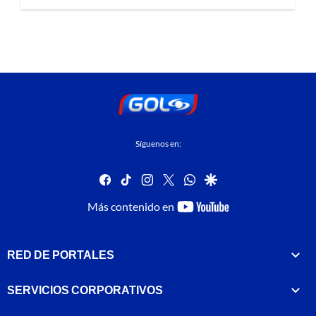
Síguenos en:
facebook
tiktok
instagram
twitter
whatsapp
google
youtube-
Más contenido en
footer
RED DE PORTALES
SERVICIOS CORPORATIVOS