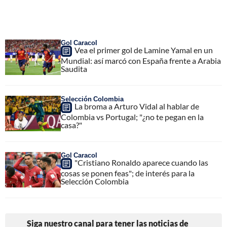
Gol Caracol
Vea el primer gol de Lamine Yamal en un
Mundial: así marcó con España frente a Arabia
Saudita
Selección Colombia
La broma a Arturo Vidal al hablar de
Colombia vs Portugal; "¿no te pegan en la
casa?"
Gol Caracol
"Cristiano Ronaldo aparece cuando las
cosas se ponen feas"; de interés para la
Selección Colombia
Siga nuestro canal para tener las noticias de