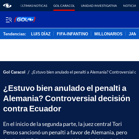
ÚLTIMAS NOTICAS
GOL CARACOL
UNIDAD INVESTIGATIVA
NOTICIAS
Tendencias:
LUIS DÍAZ
FIFA-INFANTINO
MILLONARIOS
JAM
PUBLICIDAD
/
Gol Caracol
¿Estuvo bien anulado el penalti a Alemania? Controversial de
¿Estuvo bien anulado el penalti a
Alemania? Controversial decisión
contra Ecuador
En el inicio de la segunda parte, la juez central Tori
Penso sancionó un penalti a favor de Alemania, pero