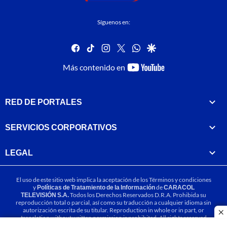
Síguenos en:
facebook
tiktok
instagram
twitter
whatsapp
google
youtube-
Más contenido en
footer
RED DE PORTALES
SERVICIOS CORPORATIVOS
LEGAL
El uso de este sitio web implica la aceptación de los
Términos y condiciones
y
Políticas de Tratamiento de la Información
de
CARACOL
TELEVISIÓN S.A.
Todos los Derechos Reservados D.R.A. Prohibida su
reproducción total o parcial, así como su traducción a cualquier idioma sin
autorización escrita de su titular. Reproduction in whole or in part, or
cl
translation without written permission is prohibited. All rights reserved
2025.