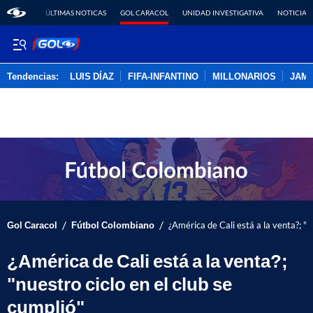
ÚLTIMAS NOTICAS
GOL CARACOL
UNIDAD INVESTIGATIVA
NOTICIAS
Tendencias:
LUIS DÍAZ
FIFA-INFANTINO
MILLONARIOS
JAM
PUBLICIDAD
/
/
Gol Caracol
Fútbol Colombiano
¿América de Cali está a la venta?; "n
¿América de Cali está a la venta?;
"nuestro ciclo en el club se
cumplió"