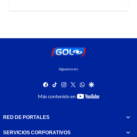
Síguenos en:
facebook
tiktok
instagram
twitter
whatsapp
google
youtube-
Más contenido en
footer
RED DE PORTALES
SERVICIOS CORPORATIVOS