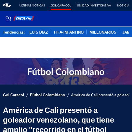
ÚLTIMAS NOTICAS
GOL CARACOL
UNIDAD INVESTIGATIVA
NOTICIAS
Tendencias:
LUIS DÍAZ
FIFA-INFANTINO
MILLONARIOS
JAM
PUBLICIDAD
/
/
Gol Caracol
Fútbol Colombiano
América de Cali presentó a goleador 
América de Cali presentó a
goleador venezolano, que tiene
amplio "recorrido en el fútbol