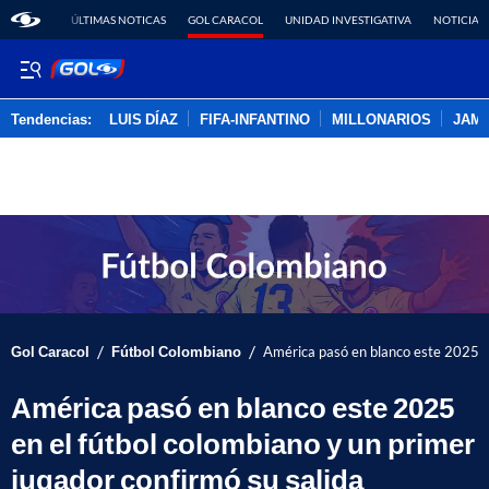
ÚLTIMAS NOTICAS
GOL CARACOL
UNIDAD INVESTIGATIVA
NOTICIAS
Tendencias:
LUIS DÍAZ
FIFA-INFANTINO
MILLONARIOS
JAM
PUBLICIDAD
/
/
Gol Caracol
Fútbol Colombiano
América pasó en blanco este 2025 en
América pasó en blanco este 2025
en el fútbol colombiano y un primer
jugador confirmó su salida