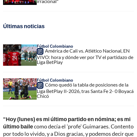
irracional"
Últimas noticias
Fútbol Colombiano
América de Cali vs. Atlético Nacional, EN
VIVO: hora y dónde ver por TV el partidazo de
Liga BetPlay
Fútbol Colombiano
Cómo quedó la tabla de posiciones de la
Liga BetPlay II-2026, tras Santa Fe 2- 0 Boyacá
Chicó
"Hoy (lunes) es mi último partido en nómina; es mi
último baile
como decía el 'profe' Guimaraes. Contento
por todo lo vivido, y a Dios gracias, y podemos decir que