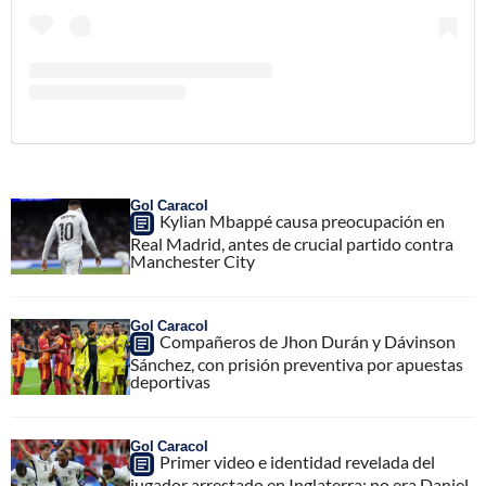
Gol Caracol
Kylian Mbappé causa preocupación en
Real Madrid, antes de crucial partido contra
Manchester City
Gol Caracol
Compañeros de Jhon Durán y Dávinson
Sánchez, con prisión preventiva por apuestas
deportivas
Gol Caracol
Primer video e identidad revelada del
jugador arrestado en Inglaterra; no era Daniel