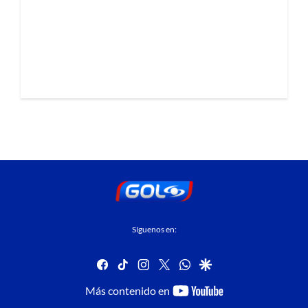
Síguenos en:
facebook
tiktok
instagram
twitter
whatsapp
google
youtube-
Más contenido en
footer