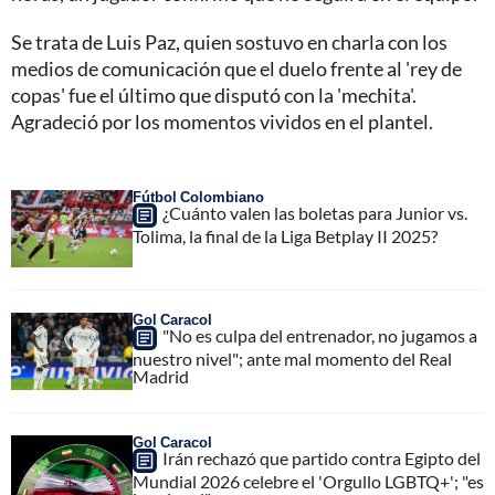
Se trata de Luis Paz, quien sostuvo en charla con los
medios de comunicación que el duelo frente al 'rey de
copas' fue el último que disputó con la 'mechita'.
Agradeció por los momentos vividos en el plantel.
Fútbol Colombiano
¿Cuánto valen las boletas para Junior vs.
Tolima, la final de la Liga Betplay II 2025?
Gol Caracol
"No es culpa del entrenador, no jugamos a
nuestro nivel"; ante mal momento del Real
Madrid
Gol Caracol
Irán rechazó que partido contra Egipto del
Mundial 2026 celebre el 'Orgullo LGBTQ+'; "es