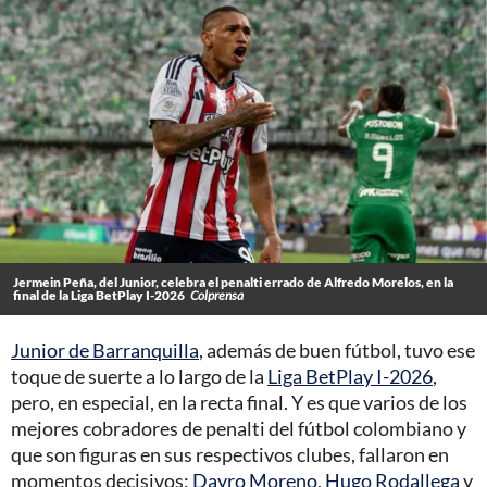
Jermein Peña, del Junior, celebra el penalti errado de Alfredo Morelos, en la
final de la Liga BetPlay I-2026
Colprensa
Junior de Barranquilla
, además de buen fútbol, tuvo ese
toque de suerte a lo largo de la
Liga BetPlay I-2026
,
pero, en especial, en la recta final. Y es que varios de los
mejores cobradores de penalti del fútbol colombiano y
que son figuras en sus respectivos clubes, fallaron en
momentos decisivos:
Dayro Moreno
,
Hugo Rodallega
y