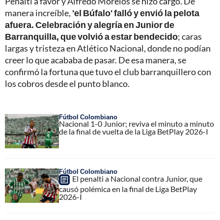
Penalti a favor y Alfredo Morelos se hizo cargo. De
manera increíble,
'el Búfalo' falló y envió la pelota
afuera. Celebración y alegría en Junior de
Barranquilla, que volvió a estar bendecido
; caras
largas y tristeza en Atlético Nacional, donde no podían
creer lo que acababa de pasar. De esa manera, se
confirmó la fortuna que tuvo el club barranquillero con
los cobros desde el punto blanco.
Fútbol Colombiano
Nacional 1-0 Junior; reviva el minuto a minuto
de la final de vuelta de la Liga BetPlay 2026-I
Fútbol Colombiano
El penalti a Nacional contra Junior, que
causó polémica en la final de Liga BetPlay
2026-I