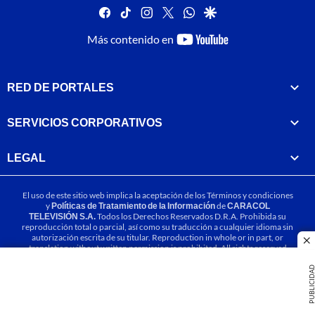
facebook
tiktok
instagram
twitter
whatsapp
google
youtube-
Más contenido en
footer
RED DE PORTALES
SERVICIOS CORPORATIVOS
LEGAL
El uso de este sitio web implica la aceptación de los
Términos y condiciones
y
Políticas de Tratamiento de la Información
de
CARACOL
TELEVISIÓN S.A.
Todos los Derechos Reservados D.R.A. Prohibida su
reproducción total o parcial, así como su traducción a cualquier idioma sin
autorización escrita de su titular. Reproduction in whole or in part, or
cl
translation without written permission is prohibited. All rights reserved
2025.
PUBLICIDA
MIEMBRO DE: