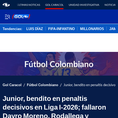
ÚLTIMAS NOTICAS
GOL CARACOL
UNIDAD INVESTIGATIVA
NOTICIAS
Tendencias:
LUIS DÍAZ
FIFA-INFANTINO
MILLONARIOS
JAM
PUBLICIDAD
/
/
Gol Caracol
Fútbol Colombiano
Junior, bendito en penaltis decisivo
Junior, bendito en penaltis
decisivos en Liga I-2026; fallaron
Dayro Moreno, Rodallega y