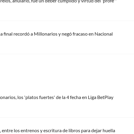
los, anularlo, fue un deber cumplido y virtud del 'profe'"
a final recordó a Millonarios y negó fracaso en Nacional
onarios, los 'platos fuertes' de la 4 fecha en Liga BetPlay
 entre los entrenos y escritura de libros para dejar huella