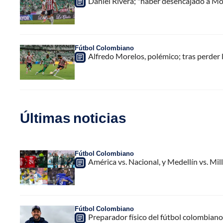
Daniel Rivera; "haber desencajado a More
Fútbol Colombiano
Alfredo Morelos, polémico; tras perder l
Últimas noticias
Fútbol Colombiano
América vs. Nacional, y Medellín vs. Mill
Fútbol Colombiano
Preparador físico del fútbol colombiano,