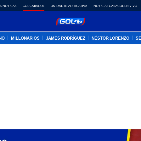
S NOTICAS
GOL CARACOL
UNIDAD INVESTIGATIVA
NOTICIAS CARACOL EN VIVO
INO
MILLONARIOS
JAMES RODRÍGUEZ
NÉSTOR LORENZO
SE
PUBLICIDAD