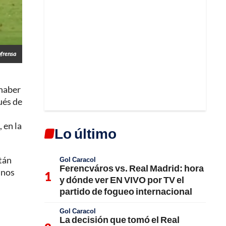
pfrensa
 haber
ués de
, en la
Lo último
stán
Gol Caracol
Ferencváros vs. Real Madrid: hora
unos
y dónde ver EN VIVO por TV el
partido de fogueo internacional
Gol Caracol
La decisión que tomó el Real