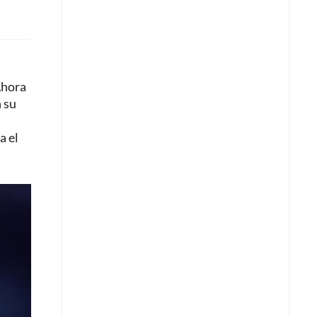
hora
 su
a el