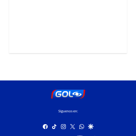
Síguenos en:
facebook
tiktok
instagram
twitter
whatsapp
google