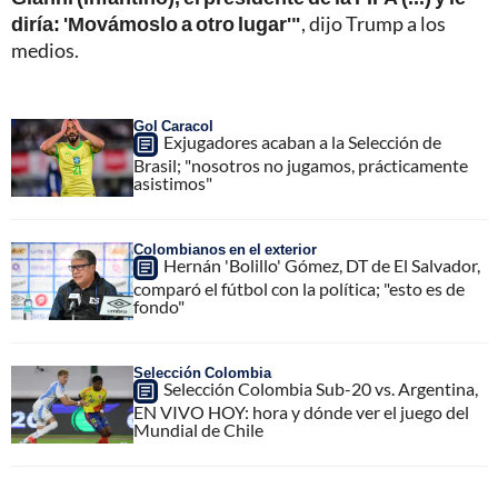
diría: 'Movámoslo a otro lugar'"
, dijo Trump a los
medios.
Gol Caracol
Exjugadores acaban a la Selección de
Brasil; "nosotros no jugamos, prácticamente
asistimos"
Colombianos en el exterior
Hernán 'Bolillo' Gómez, DT de El Salvador,
comparó el fútbol con la política; "esto es de
fondo"
Selección Colombia
Selección Colombia Sub-20 vs. Argentina,
EN VIVO HOY: hora y dónde ver el juego del
Mundial de Chile