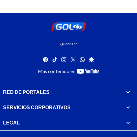
Síguenos en:
facebook
tiktok
instagram
twitter
whatsapp
google
youtube-
Más contenido en
footer
RED DE PORTALES
SERVICIOS CORPORATIVOS
LEGAL