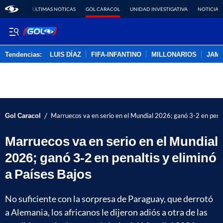
ÚLTIMAS NOTICAS
GOL CARACOL
UNIDAD INVESTIGATIVA
NOTICIAS
Tendencias:
LUIS DÍAZ
FIFA-INFANTINO
MILLONARIOS
JAM
PUBLICIDAD
/
Gol Caracol
Marruecos va en serio en el Mundial 2026; ganó 3-2 en penal
Marruecos va en serio en el Mundial
2026; ganó 3-2 en penaltis y eliminó
a Países Bajos
No suficiente con la sorpresa de Paraguay, que derrotó
a Alemania, los africanos le dijeron adiós a otra de las