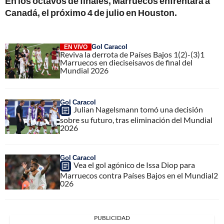
En los octavos de finales, Marruecos enfrentará a
Canadá, el próximo 4 de julio en Houston.
Gol Caracol
EN VIVO
Reviva la derrota de Países Bajos 1(2)-(3)1
Marruecos en dieciseisavos de final del
Mundial 2026
Gol Caracol
Julian Nagelsmann tomó una decisión
sobre su futuro, tras eliminación del Mundial
2026
Gol Caracol
Vea el gol agónico de Issa Diop para
Marruecos contra Países Bajos en el Mundial2
026
PUBLICIDAD