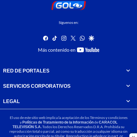
Síguenos en:
facebook
tiktok
instagram
twitter
whatsapp
google
youtube-
Más contenido en
footer
RED DE PORTALES
SERVICIOS CORPORATIVOS
LEGAL
El uso de este sitio web implica la aceptación de los
Términos y condiciones
y
Políticas de Tratamiento de la Información
de
CARACOL
TELEVISIÓN S.A.
Todos los Derechos Reservados D.R.A. Prohibida su
reproducción total o parcial, así como su traducción a cualquier idioma sin
autorización escrita de su titular. Reproduction in whole or in part, or