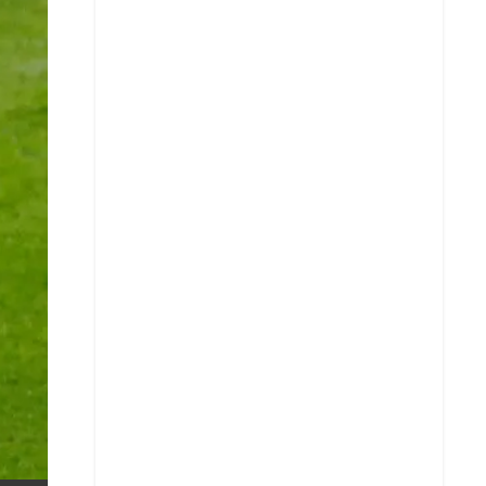
X
Whatsapp