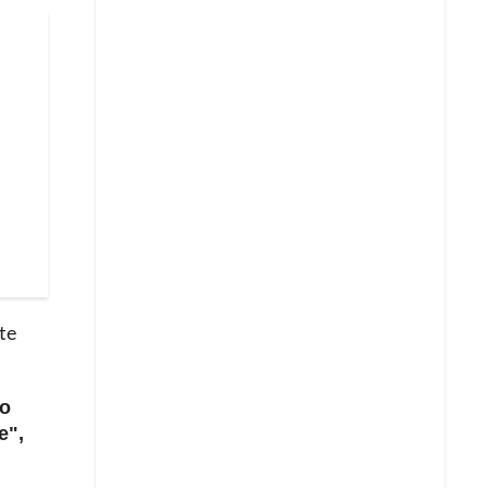
te
ro
e",