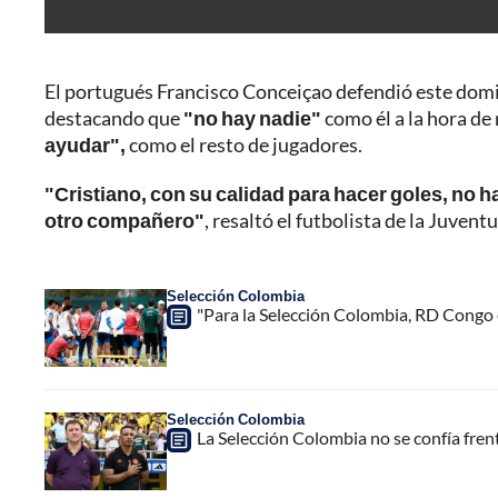
El portugués Francisco Conceiçao defendió este domi
destacando que
"no hay nadie"
como él a la hora de
ayudar",
como el resto de jugadores.
"Cristiano, con su calidad para hacer goles, no 
otro compañero"
, resaltó el futbolista de la Juvent
Selección Colombia
"Para la Selección Colombia, RD Congo 
Selección Colombia
La Selección Colombia no se confía fre