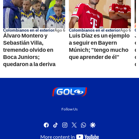
Colombianos en el exterior
Ago 6
Colombianos en el exterior
Ago 6
Go
Álvaro Montero y
Luis Díaz es un ejemplo
J
Sebastián Villa,
a seguir en Bayern
o
tremendo olvido en
Múnich; "tengo mucho
d
Boca Juniors;
que aprender de él"
c
quedaron a la deriva
q
Follow Us
facebook
tiktok
instagram
twitter
whatsapp
google
youtube-
More content in