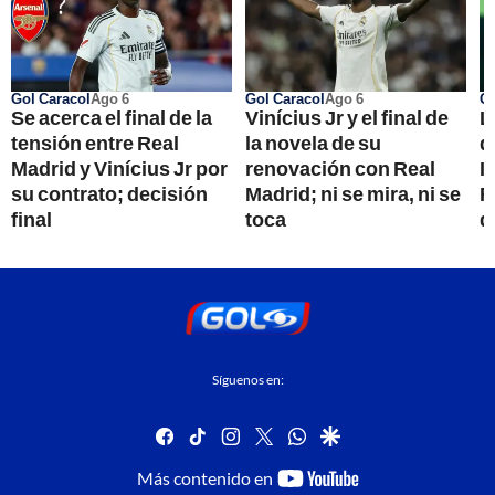
Gol Caracol
Ago 6
Gol Caracol
Ago 6
Go
Se acerca el final de la
Vinícius Jr y el final de
L
tensión entre Real
la novela de su
d
Madrid y Vinícius Jr por
renovación con Real
I
su contrato; decisión
Madrid; ni se mira, ni se
F
final
toca
d
Síguenos en:
facebook
tiktok
instagram
twitter
whatsapp
google
youtube-
Más contenido en