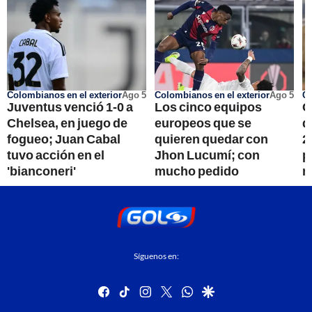
Colombianos en el exterior
Ago 5
Colombianos en el exterior
Ago 5
Ci
Juventus venció 1-0 a
Los cinco equipos
C
Chelsea, en juego de
europeos que se
d
fogueo; Juan Cabal
quieren quedar con
2
tuvo acción en el
Jhon Lucumí; con
p
'bianconeri'
mucho pedido
m
Síguenos en:
facebook
tiktok
instagram
twitter
whatsapp
google