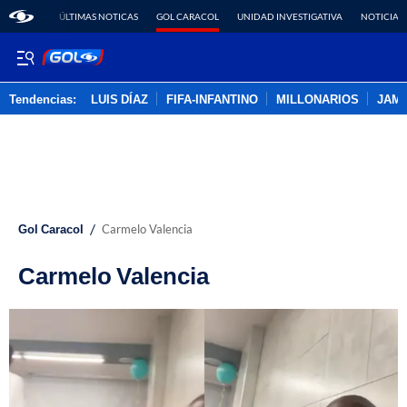
ÚLTIMAS NOTICAS
GOL CARACOL
UNIDAD INVESTIGATIVA
NOTICIAS
Tendencias:
LUIS DÍAZ
FIFA-INFANTINO
MILLONARIOS
JAM
PUBLICIDAD
/
Gol Caracol
Carmelo Valencia
Carmelo Valencia